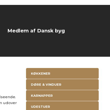
Medlem af Dansk byg
KØKKENER
DØRE & VINDUER
KARNAPPER
dseende.
om udover
UDESTUER