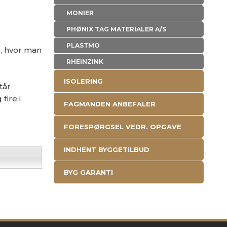
MONIER
PHØNIX TAG MATERIALER A/S
PLASTMO
d, hvor man
RHEINZINK
ISOLERING
tår
ire i
FAGMANDEN ANBEFALER
FORESPØRGSEL VEDR. OPGAVE
INDHENT BYGGETILBUD
BYG GARANTI