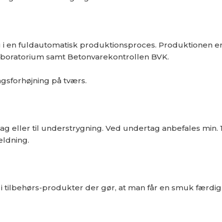
g i en fuldautomatisk produktionsproces. Produktionen e
t laboratorium samt Betonvarekontrollen BVK.
ngsforhøjning på tværs.
ag eller til understrygning. Ved undertag anbefales min. 
ældning.
i tilbehørs-produkter der gør, at man får en smuk færdig