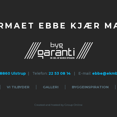
RMAET EBBE KJÆR M
8860 Ulstrup
| Telefon:
22 53 08 14
| E-mail:
ebbe@ekmb
VI TILBYDER
GALLERI
BYGGEINSPIRATION
Created and hosted by Group Online