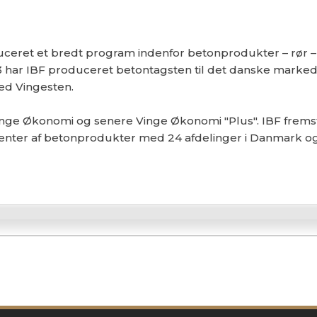
oduceret et bredt program indenfor betonprodukter – rør –
3 har IBF produceret betontagsten til det danske marke
ed Vingesten.
 Vinge Økonomi og senere Vinge Økonomi "Plus". IBF frems
nter af betonprodukter med 24 afdelinger i Danmark og f