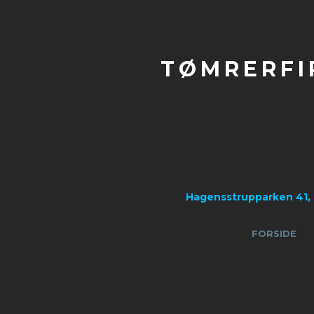
TØMRERFI
Hagensstrupparken 41, 
FORSIDE