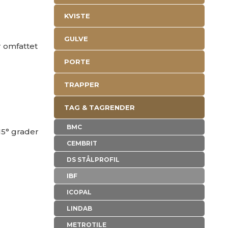
KVISTE
GULVE
r omfattet
PORTE
TRAPPER
TAG & TAGRENDER
BMC
15° grader
CEMBRIT
DS STÅLPROFIL
IBF
ICOPAL
LINDAB
METROTILE