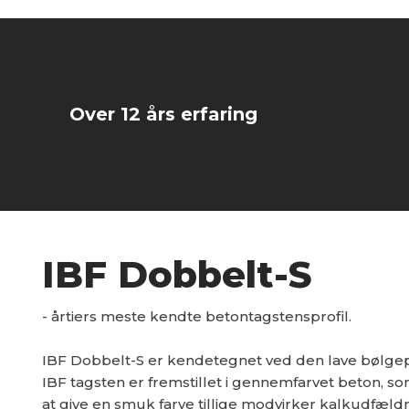
Over 12 års erfaring
IBF Dobbelt-S
- årtiers meste kendte betontagstensprofil.
IBF Dobbelt-S er kendetegnet ved den lave bølgepr
IBF tagsten er fremstillet i gennemfarvet beton, 
at give en smuk farve tillige modvirker kalkudfæl