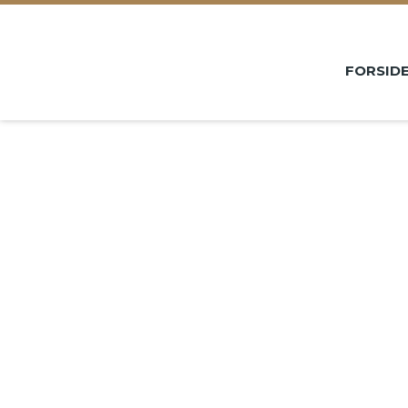
FORSIDE
VI TILBYDER
GALLERI
B
FORSID