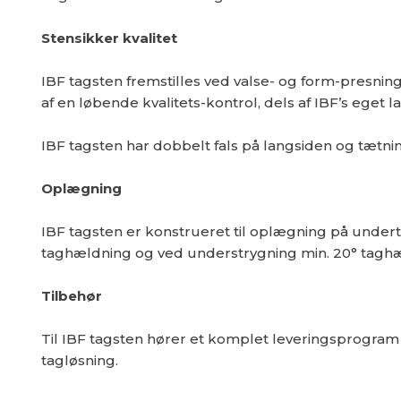
Stensikker kvalitet
IBF tagsten fremstilles ved valse- og form-presnin
af en løbende kvalitets-kontrol, dels af IBF’s ege
IBF tagsten har dobbelt fals på langsiden og tætni
Oplægning
IBF tagsten er konstrueret til oplægning på undert
taghældning og ved understrygning min. 20° tagh
Tilbehør
Til IBF tagsten hører et komplet leveringsprogram 
tagløsning.